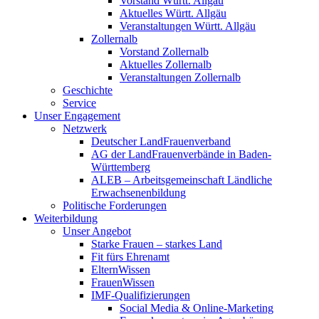
Vorstand Württ. Allgäu
Aktuelles Württ. Allgäu
Veranstaltungen Württ. Allgäu
Zollernalb
Vorstand Zollernalb
Aktuelles Zollernalb
Veranstaltungen Zollernalb
Geschichte
Service
Unser Engagement
Netzwerk
Deutscher LandFrauenverband
AG der LandFrauenverbände in Baden-
Württemberg
ALEB – Arbeitsgemeinschaft Ländliche
Erwachsenenbildung
Politische Forderungen
Weiterbildung
Unser Angebot
Starke Frauen – starkes Land
Fit fürs Ehrenamt
ElternWissen
FrauenWissen
IMF-Qualifizierungen
Social Media & Online-Marketing