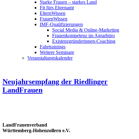
Starke Frauen – starkes Land
Fit fürs Ehrenamt
ElternWissen
FrauenWissen
IMF-Qualifizierungen
Social Media & Online-Marketing
Frauenkompetenz im Agrarbüro
Existenzgründerinnen-Coaching
Fahrtrainings
Weitere Seminare
Veranstaltungskalender
Neujahrsempfang der Riedlinger
LandFrauen
LandFrauenverband
Württemberg-Hohenzollern e.V.