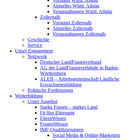
Vorstand Württ. Allgäu
Aktuelles Württ. Allgäu
Veranstaltungen Württ. Allgäu
Zollernalb
Vorstand Zollernalb
Aktuelles Zollernalb
Veranstaltungen Zollernalb
Geschichte
Service
Unser Engagement
Netzwerk
Deutscher LandFrauenverband
AG der LandFrauenverbände in Baden-
Württemberg
ALEB – Arbeitsgemeinschaft Ländliche
Erwachsenenbildung
Politische Forderungen
Weiterbildung
Unser Angebot
Starke Frauen – starkes Land
Fit fürs Ehrenamt
ElternWissen
FrauenWissen
IMF-Qualifizierungen
Social Media & Online-Marketing