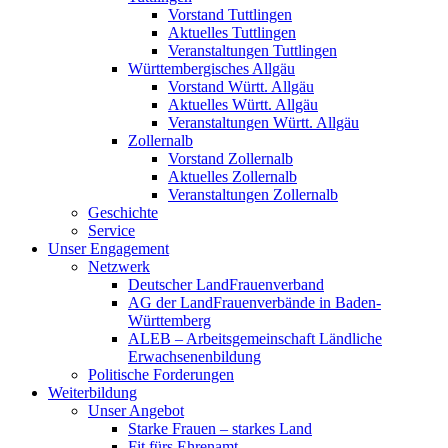
Vorstand Tuttlingen
Aktuelles Tuttlingen
Veranstaltungen Tuttlingen
Württembergisches Allgäu
Vorstand Württ. Allgäu
Aktuelles Württ. Allgäu
Veranstaltungen Württ. Allgäu
Zollernalb
Vorstand Zollernalb
Aktuelles Zollernalb
Veranstaltungen Zollernalb
Geschichte
Service
Unser Engagement
Netzwerk
Deutscher LandFrauenverband
AG der LandFrauenverbände in Baden-
Württemberg
ALEB – Arbeitsgemeinschaft Ländliche
Erwachsenenbildung
Politische Forderungen
Weiterbildung
Unser Angebot
Starke Frauen – starkes Land
Fit fürs Ehrenamt