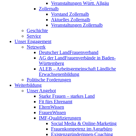
Veranstaltungen Württ. Allgäu
Zollernalb
Vorstand Zollernalb
Aktuelles Zollernalb
Veranstaltungen Zollernalb
Geschichte
Service
Unser Engagement
Netzwerk
Deutscher LandFrauenverband
AG der LandFrauenverbände in Baden-
Württemberg
ALEB – Arbeitsgemeinschaft Ländliche
Erwachsenenbildung
Politische Forderungen
Weiterbildung
Unser Angebot
Starke Frauen – starkes Land
Fit fürs Ehrenamt
ElternWissen
FrauenWissen
IMF-Qualifizierungen
Social Media & Online-Marketing
Frauenkompetenz im Agrarbüro
Existenzgründerinnen-Coaching