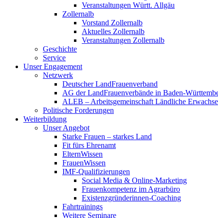
Veranstaltungen Württ. Allgäu
Zollernalb
Vorstand Zollernalb
Aktuelles Zollernalb
Veranstaltungen Zollernalb
Geschichte
Service
Unser Engagement
Netzwerk
Deutscher LandFrauenverband
AG der LandFrauenverbände in Baden-Württemb
ALEB – Arbeitsgemeinschaft Ländliche Erwachse
Politische Forderungen
Weiterbildung
Unser Angebot
Starke Frauen – starkes Land
Fit fürs Ehrenamt
ElternWissen
FrauenWissen
IMF-Qualifizierungen
Social Media & Online-Marketing
Frauenkompetenz im Agrarbüro
Existenzgründerinnen-Coaching
Fahrtrainings
Weitere Seminare