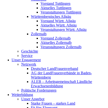
Vorstand Tuttlingen
Aktuelles Tuttlingen
Veranstaltungen Tuttlingen
Württembergisches Allgäu
Vorstand Württ. Allgäu
Aktuelles Württ. Allgäu
Veranstaltungen Württ. Allgäu
Zollernalb
Vorstand Zollernalb
Aktuelles Zollernalb
Veranstaltungen Zollernalb
Geschichte
Service
Unser Engagement
Netzwerk
Deutscher LandFrauenverband
AG der LandFrauenverbände in Baden-
Württemberg
ALEB – Arbeitsgemeinschaft Ländliche
Erwachsenenbildung
Politische Forderungen
Weiterbildung
Unser Angebot
Starke Frauen – starkes Land
Fit fürs Ehrenamt