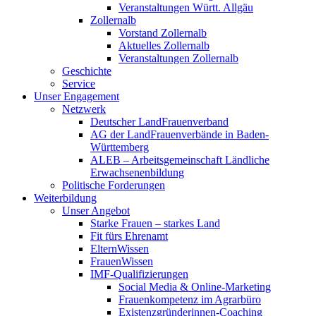
Veranstaltungen Württ. Allgäu
Zollernalb
Vorstand Zollernalb
Aktuelles Zollernalb
Veranstaltungen Zollernalb
Geschichte
Service
Unser Engagement
Netzwerk
Deutscher LandFrauenverband
AG der LandFrauenverbände in Baden-
Württemberg
ALEB – Arbeitsgemeinschaft Ländliche
Erwachsenenbildung
Politische Forderungen
Weiterbildung
Unser Angebot
Starke Frauen – starkes Land
Fit fürs Ehrenamt
ElternWissen
FrauenWissen
IMF-Qualifizierungen
Social Media & Online-Marketing
Frauenkompetenz im Agrarbüro
Existenzgründerinnen-Coaching