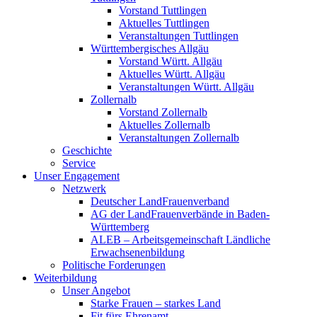
Vorstand Tuttlingen
Aktuelles Tuttlingen
Veranstaltungen Tuttlingen
Württembergisches Allgäu
Vorstand Württ. Allgäu
Aktuelles Württ. Allgäu
Veranstaltungen Württ. Allgäu
Zollernalb
Vorstand Zollernalb
Aktuelles Zollernalb
Veranstaltungen Zollernalb
Geschichte
Service
Unser Engagement
Netzwerk
Deutscher LandFrauenverband
AG der LandFrauenverbände in Baden-
Württemberg
ALEB – Arbeitsgemeinschaft Ländliche
Erwachsenenbildung
Politische Forderungen
Weiterbildung
Unser Angebot
Starke Frauen – starkes Land
Fit fürs Ehrenamt