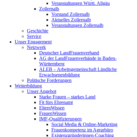
Veranstaltungen Württ. Allgäu
Zollernalb
Vorstand Zollernalb
Aktuelles Zollernalb
Veranstaltungen Zollernalb
Geschichte
Service
Unser Engagement
Netzwerk
Deutscher LandFrauenverband
AG der LandFrauenverbände in Baden-
Württemberg
ALEB – Arbeitsgemeinschaft Ländliche
Erwachsenenbildung
Politische Forderungen
Weiterbildung
Unser Angebot
Starke Frauen – starkes Land
Fit fürs Ehrenamt
ElternWissen
FrauenWissen
IMF-Qualifizierungen
Social Media & Online-Marketing
Frauenkompetenz im Agrarbüro
Existenzgründerinnen-Coaching