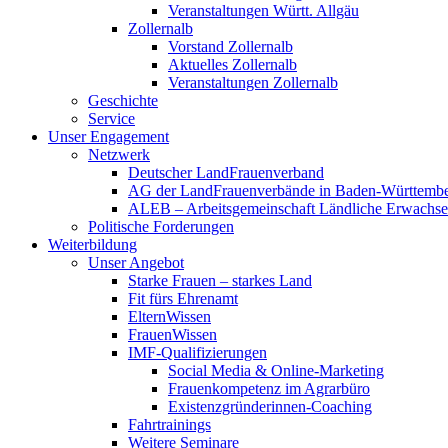
Veranstaltungen Württ. Allgäu
Zollernalb
Vorstand Zollernalb
Aktuelles Zollernalb
Veranstaltungen Zollernalb
Geschichte
Service
Unser Engagement
Netzwerk
Deutscher LandFrauenverband
AG der LandFrauenverbände in Baden-Württemb
ALEB – Arbeitsgemeinschaft Ländliche Erwachse
Politische Forderungen
Weiterbildung
Unser Angebot
Starke Frauen – starkes Land
Fit fürs Ehrenamt
ElternWissen
FrauenWissen
IMF-Qualifizierungen
Social Media & Online-Marketing
Frauenkompetenz im Agrarbüro
Existenzgründerinnen-Coaching
Fahrtrainings
Weitere Seminare