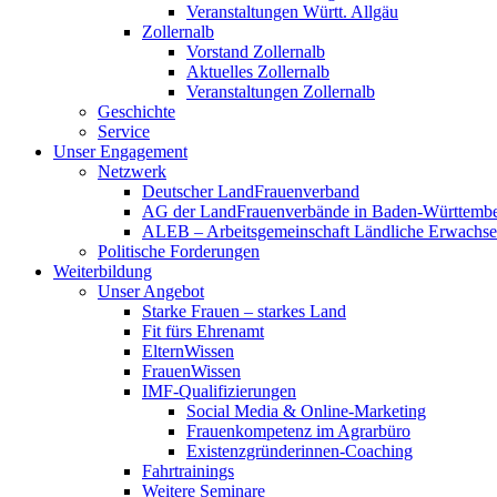
Veranstaltungen Württ. Allgäu
Zollernalb
Vorstand Zollernalb
Aktuelles Zollernalb
Veranstaltungen Zollernalb
Geschichte
Service
Unser Engagement
Netzwerk
Deutscher LandFrauenverband
AG der LandFrauenverbände in Baden-Württemb
ALEB – Arbeitsgemeinschaft Ländliche Erwachse
Politische Forderungen
Weiterbildung
Unser Angebot
Starke Frauen – starkes Land
Fit fürs Ehrenamt
ElternWissen
FrauenWissen
IMF-Qualifizierungen
Social Media & Online-Marketing
Frauenkompetenz im Agrarbüro
Existenzgründerinnen-Coaching
Fahrtrainings
Weitere Seminare