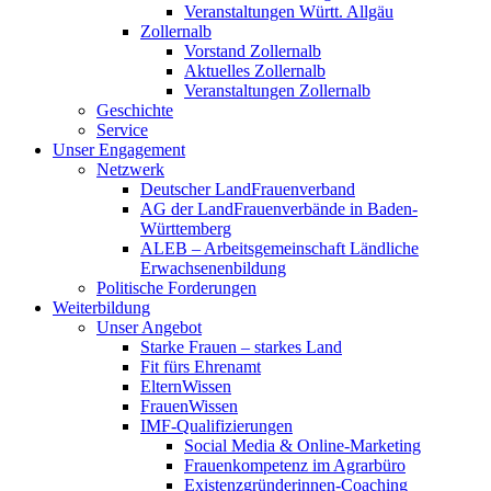
Veranstaltungen Württ. Allgäu
Zollernalb
Vorstand Zollernalb
Aktuelles Zollernalb
Veranstaltungen Zollernalb
Geschichte
Service
Unser Engagement
Netzwerk
Deutscher LandFrauenverband
AG der LandFrauenverbände in Baden-
Württemberg
ALEB – Arbeitsgemeinschaft Ländliche
Erwachsenenbildung
Politische Forderungen
Weiterbildung
Unser Angebot
Starke Frauen – starkes Land
Fit fürs Ehrenamt
ElternWissen
FrauenWissen
IMF-Qualifizierungen
Social Media & Online-Marketing
Frauenkompetenz im Agrarbüro
Existenzgründerinnen-Coaching