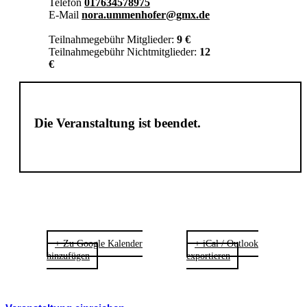
Telefon
017634578975
E-Mail
nora.ummenhofer@gmx.de
Teilnahmegebühr Mitglieder:
9 €
Teilnahmegebühr Nichtmitglieder:
12
€
Die Veranstaltung ist beendet.
+ Zu Google Kalender
+ iCal / Outlook
hinzufügen
exportieren