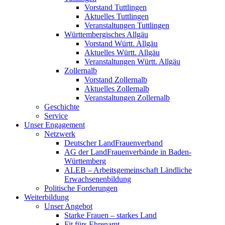
Vorstand Tuttlingen
Aktuelles Tuttlingen
Veranstaltungen Tuttlingen
Württembergisches Allgäu
Vorstand Württ. Allgäu
Aktuelles Württ. Allgäu
Veranstaltungen Württ. Allgäu
Zollernalb
Vorstand Zollernalb
Aktuelles Zollernalb
Veranstaltungen Zollernalb
Geschichte
Service
Unser Engagement
Netzwerk
Deutscher LandFrauenverband
AG der LandFrauenverbände in Baden-
Württemberg
ALEB – Arbeitsgemeinschaft Ländliche
Erwachsenenbildung
Politische Forderungen
Weiterbildung
Unser Angebot
Starke Frauen – starkes Land
Fit fürs Ehrenamt