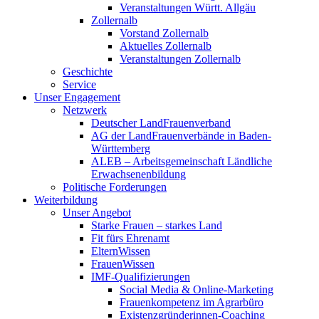
Veranstaltungen Württ. Allgäu
Zollernalb
Vorstand Zollernalb
Aktuelles Zollernalb
Veranstaltungen Zollernalb
Geschichte
Service
Unser Engagement
Netzwerk
Deutscher LandFrauenverband
AG der LandFrauenverbände in Baden-
Württemberg
ALEB – Arbeitsgemeinschaft Ländliche
Erwachsenenbildung
Politische Forderungen
Weiterbildung
Unser Angebot
Starke Frauen – starkes Land
Fit fürs Ehrenamt
ElternWissen
FrauenWissen
IMF-Qualifizierungen
Social Media & Online-Marketing
Frauenkompetenz im Agrarbüro
Existenzgründerinnen-Coaching