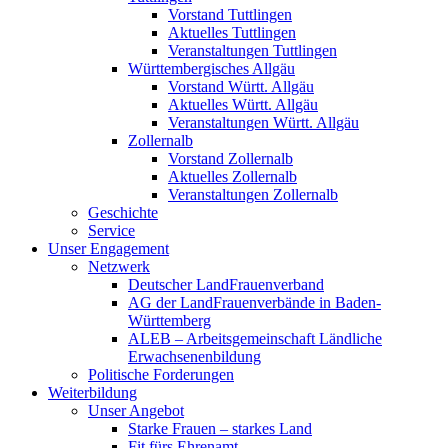
Vorstand Tuttlingen
Aktuelles Tuttlingen
Veranstaltungen Tuttlingen
Württembergisches Allgäu
Vorstand Württ. Allgäu
Aktuelles Württ. Allgäu
Veranstaltungen Württ. Allgäu
Zollernalb
Vorstand Zollernalb
Aktuelles Zollernalb
Veranstaltungen Zollernalb
Geschichte
Service
Unser Engagement
Netzwerk
Deutscher LandFrauenverband
AG der LandFrauenverbände in Baden-
Württemberg
ALEB – Arbeitsgemeinschaft Ländliche
Erwachsenenbildung
Politische Forderungen
Weiterbildung
Unser Angebot
Starke Frauen – starkes Land
Fit fürs Ehrenamt