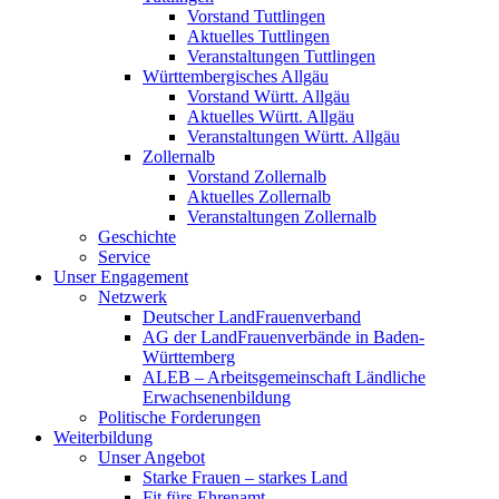
Vorstand Tuttlingen
Aktuelles Tuttlingen
Veranstaltungen Tuttlingen
Württembergisches Allgäu
Vorstand Württ. Allgäu
Aktuelles Württ. Allgäu
Veranstaltungen Württ. Allgäu
Zollernalb
Vorstand Zollernalb
Aktuelles Zollernalb
Veranstaltungen Zollernalb
Geschichte
Service
Unser Engagement
Netzwerk
Deutscher LandFrauenverband
AG der LandFrauenverbände in Baden-
Württemberg
ALEB – Arbeitsgemeinschaft Ländliche
Erwachsenenbildung
Politische Forderungen
Weiterbildung
Unser Angebot
Starke Frauen – starkes Land
Fit fürs Ehrenamt