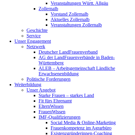
Veranstaltungen Württ. Allgäu
Zollernalb
Vorstand Zollernalb
Aktuelles Zollernalb
Veranstaltungen Zollernalb
Geschichte
Service
Unser Engagement
Netzwerk
Deutscher LandFrauenverband
AG der LandFrauenverbände in Baden-
Württemberg
ALEB – Arbeitsgemeinschaft Ländliche
Erwachsenenbildung
Politische Forderungen
Weiterbildung
Unser Angebot
Starke Frauen – starkes Land
Fit fürs Ehrenamt
ElternWissen
FrauenWissen
IMF-Qualifizierungen
Social Media & Online-Marketing
Frauenkompetenz im Agrarbüro
Existenzgründerinnen-Coaching