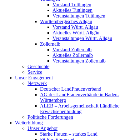
Vorstand Tuttlingen
Aktuelles Tuttlingen
Veranstaltungen Tuttlingen
Württembergisches Allgäu
Vorstand Württ. Allgäu
Aktuelles Württ. Allgäu
Veranstaltungen Württ. Allgäu
Zollernalb
Vorstand Zollernalb
Aktuelles Zollernalb
Veranstaltungen Zollernalb
Geschichte
Service
Unser Engagement
Netzwerk
Deutscher LandFrauenverband
AG der LandFrauenverbände in Baden-
Württemberg
ALEB – Arbeitsgemeinschaft Ländliche
Erwachsenenbildung
Politische Forderungen
Weiterbildung
Unser Angebot
Starke Frauen – starkes Land
Fit fürs Ehrenamt