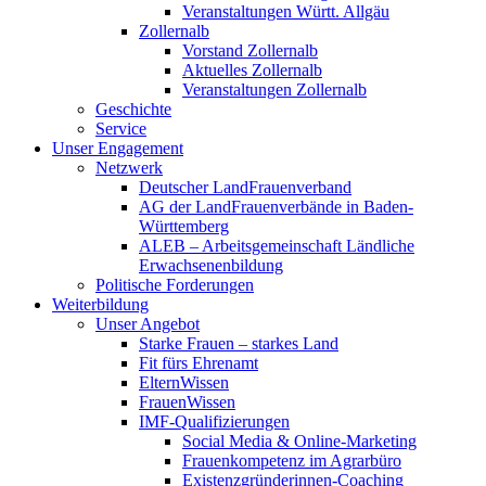
Veranstaltungen Württ. Allgäu
Zollernalb
Vorstand Zollernalb
Aktuelles Zollernalb
Veranstaltungen Zollernalb
Geschichte
Service
Unser Engagement
Netzwerk
Deutscher LandFrauenverband
AG der LandFrauenverbände in Baden-
Württemberg
ALEB – Arbeitsgemeinschaft Ländliche
Erwachsenenbildung
Politische Forderungen
Weiterbildung
Unser Angebot
Starke Frauen – starkes Land
Fit fürs Ehrenamt
ElternWissen
FrauenWissen
IMF-Qualifizierungen
Social Media & Online-Marketing
Frauenkompetenz im Agrarbüro
Existenzgründerinnen-Coaching