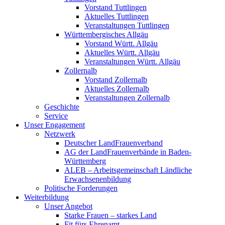
Vorstand Tuttlingen
Aktuelles Tuttlingen
Veranstaltungen Tuttlingen
Württembergisches Allgäu
Vorstand Württ. Allgäu
Aktuelles Württ. Allgäu
Veranstaltungen Württ. Allgäu
Zollernalb
Vorstand Zollernalb
Aktuelles Zollernalb
Veranstaltungen Zollernalb
Geschichte
Service
Unser Engagement
Netzwerk
Deutscher LandFrauenverband
AG der LandFrauenverbände in Baden-
Württemberg
ALEB – Arbeitsgemeinschaft Ländliche
Erwachsenenbildung
Politische Forderungen
Weiterbildung
Unser Angebot
Starke Frauen – starkes Land
Fit fürs Ehrenamt