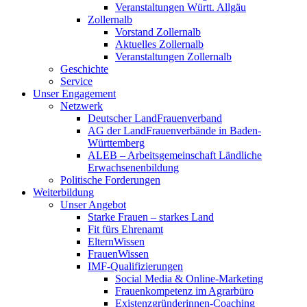
Veranstaltungen Württ. Allgäu
Zollernalb
Vorstand Zollernalb
Aktuelles Zollernalb
Veranstaltungen Zollernalb
Geschichte
Service
Unser Engagement
Netzwerk
Deutscher LandFrauenverband
AG der LandFrauenverbände in Baden-
Württemberg
ALEB – Arbeitsgemeinschaft Ländliche
Erwachsenenbildung
Politische Forderungen
Weiterbildung
Unser Angebot
Starke Frauen – starkes Land
Fit fürs Ehrenamt
ElternWissen
FrauenWissen
IMF-Qualifizierungen
Social Media & Online-Marketing
Frauenkompetenz im Agrarbüro
Existenzgründerinnen-Coaching