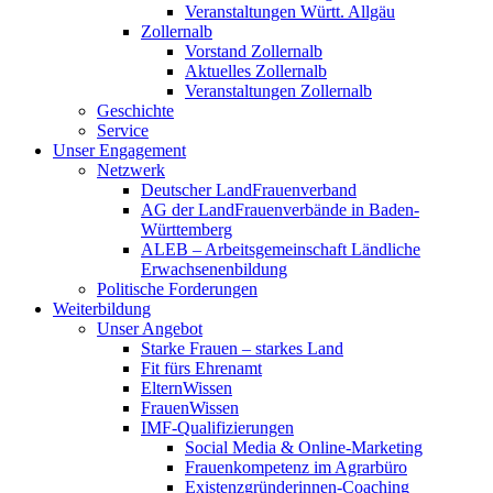
Veranstaltungen Württ. Allgäu
Zollernalb
Vorstand Zollernalb
Aktuelles Zollernalb
Veranstaltungen Zollernalb
Geschichte
Service
Unser Engagement
Netzwerk
Deutscher LandFrauenverband
AG der LandFrauenverbände in Baden-
Württemberg
ALEB – Arbeitsgemeinschaft Ländliche
Erwachsenenbildung
Politische Forderungen
Weiterbildung
Unser Angebot
Starke Frauen – starkes Land
Fit fürs Ehrenamt
ElternWissen
FrauenWissen
IMF-Qualifizierungen
Social Media & Online-Marketing
Frauenkompetenz im Agrarbüro
Existenzgründerinnen-Coaching