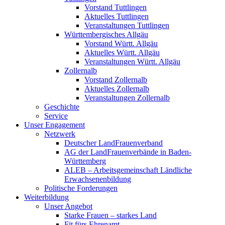
Vorstand Tuttlingen
Aktuelles Tuttlingen
Veranstaltungen Tuttlingen
Württembergisches Allgäu
Vorstand Württ. Allgäu
Aktuelles Württ. Allgäu
Veranstaltungen Württ. Allgäu
Zollernalb
Vorstand Zollernalb
Aktuelles Zollernalb
Veranstaltungen Zollernalb
Geschichte
Service
Unser Engagement
Netzwerk
Deutscher LandFrauenverband
AG der LandFrauenverbände in Baden-
Württemberg
ALEB – Arbeitsgemeinschaft Ländliche
Erwachsenenbildung
Politische Forderungen
Weiterbildung
Unser Angebot
Starke Frauen – starkes Land
Fit fürs Ehrenamt