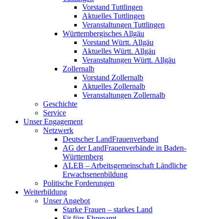
Vorstand Tuttlingen
Aktuelles Tuttlingen
Veranstaltungen Tuttlingen
Württembergisches Allgäu
Vorstand Württ. Allgäu
Aktuelles Württ. Allgäu
Veranstaltungen Württ. Allgäu
Zollernalb
Vorstand Zollernalb
Aktuelles Zollernalb
Veranstaltungen Zollernalb
Geschichte
Service
Unser Engagement
Netzwerk
Deutscher LandFrauenverband
AG der LandFrauenverbände in Baden-
Württemberg
ALEB – Arbeitsgemeinschaft Ländliche
Erwachsenenbildung
Politische Forderungen
Weiterbildung
Unser Angebot
Starke Frauen – starkes Land
Fit fürs Ehrenamt