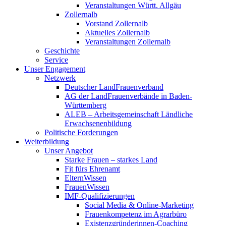
Veranstaltungen Württ. Allgäu
Zollernalb
Vorstand Zollernalb
Aktuelles Zollernalb
Veranstaltungen Zollernalb
Geschichte
Service
Unser Engagement
Netzwerk
Deutscher LandFrauenverband
AG der LandFrauenverbände in Baden-
Württemberg
ALEB – Arbeitsgemeinschaft Ländliche
Erwachsenenbildung
Politische Forderungen
Weiterbildung
Unser Angebot
Starke Frauen – starkes Land
Fit fürs Ehrenamt
ElternWissen
FrauenWissen
IMF-Qualifizierungen
Social Media & Online-Marketing
Frauenkompetenz im Agrarbüro
Existenzgründerinnen-Coaching