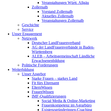
Veranstaltungen Württ. Allgäu
Zollernalb
Vorstand Zollernalb
Aktuelles Zollernalb
Veranstaltungen Zollernalb
Geschichte
Service
Unser Engagement
Netzwerk
Deutscher LandFrauenverband
AG der LandFrauenverbände in Baden-
Württemberg
ALEB – Arbeitsgemeinschaft Ländliche
Erwachsenenbildung
Politische Forderungen
Weiterbildung
Unser Angebot
Starke Frauen – starkes Land
Fit fürs Ehrenamt
ElternWissen
FrauenWissen
IMF-Qualifizierungen
Social Media & Online-Marketing
Frauenkompetenz im Agrarbüro
Existenzgründerinnen-Coaching