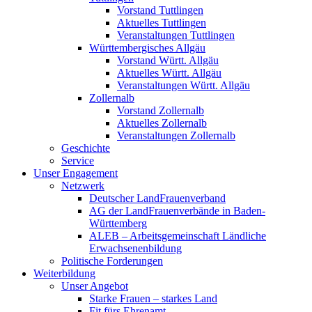
Vorstand Tuttlingen
Aktuelles Tuttlingen
Veranstaltungen Tuttlingen
Württembergisches Allgäu
Vorstand Württ. Allgäu
Aktuelles Württ. Allgäu
Veranstaltungen Württ. Allgäu
Zollernalb
Vorstand Zollernalb
Aktuelles Zollernalb
Veranstaltungen Zollernalb
Geschichte
Service
Unser Engagement
Netzwerk
Deutscher LandFrauenverband
AG der LandFrauenverbände in Baden-
Württemberg
ALEB – Arbeitsgemeinschaft Ländliche
Erwachsenenbildung
Politische Forderungen
Weiterbildung
Unser Angebot
Starke Frauen – starkes Land
Fit fürs Ehrenamt