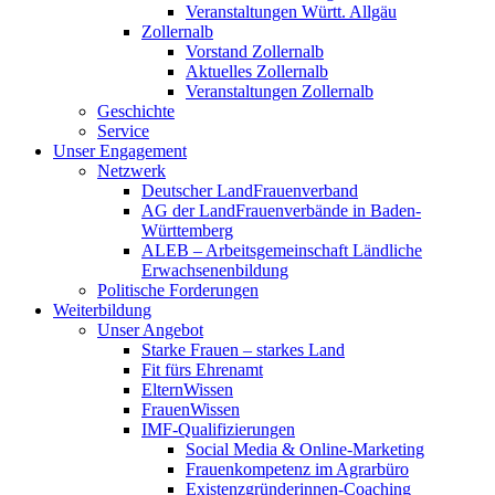
Veranstaltungen Württ. Allgäu
Zollernalb
Vorstand Zollernalb
Aktuelles Zollernalb
Veranstaltungen Zollernalb
Geschichte
Service
Unser Engagement
Netzwerk
Deutscher LandFrauenverband
AG der LandFrauenverbände in Baden-
Württemberg
ALEB – Arbeitsgemeinschaft Ländliche
Erwachsenenbildung
Politische Forderungen
Weiterbildung
Unser Angebot
Starke Frauen – starkes Land
Fit fürs Ehrenamt
ElternWissen
FrauenWissen
IMF-Qualifizierungen
Social Media & Online-Marketing
Frauenkompetenz im Agrarbüro
Existenzgründerinnen-Coaching