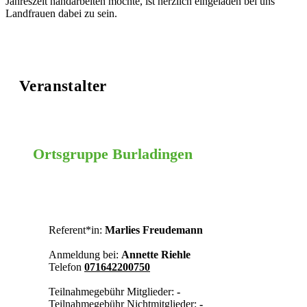
Jahreszeit handarbeiten möchte, ist herzlich eingeladen bei uns
Landfrauen dabei zu sein.
Veranstalter
Ortsgruppe Burladingen
Zollernalb
Referent*in:
Marlies Freudemann
Anmeldung bei:
Annette Riehle
Telefon
071642200750
Teilnahmegebühr Mitglieder:
-
Teilnahmegebühr Nichtmitglieder:
-