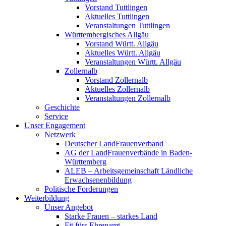
Vorstand Tuttlingen
Aktuelles Tuttlingen
Veranstaltungen Tuttlingen
Württembergisches Allgäu
Vorstand Württ. Allgäu
Aktuelles Württ. Allgäu
Veranstaltungen Württ. Allgäu
Zollernalb
Vorstand Zollernalb
Aktuelles Zollernalb
Veranstaltungen Zollernalb
Geschichte
Service
Unser Engagement
Netzwerk
Deutscher LandFrauenverband
AG der LandFrauenverbände in Baden-
Württemberg
ALEB – Arbeitsgemeinschaft Ländliche
Erwachsenenbildung
Politische Forderungen
Weiterbildung
Unser Angebot
Starke Frauen – starkes Land
Fit fürs Ehrenamt