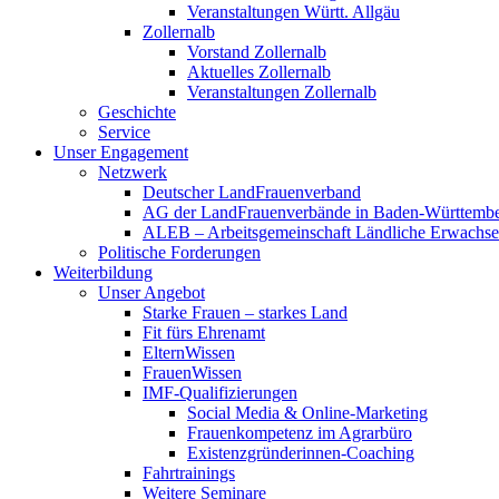
Veranstaltungen Württ. Allgäu
Zollernalb
Vorstand Zollernalb
Aktuelles Zollernalb
Veranstaltungen Zollernalb
Geschichte
Service
Unser Engagement
Netzwerk
Deutscher LandFrauenverband
AG der LandFrauenverbände in Baden-Württemb
ALEB – Arbeitsgemeinschaft Ländliche Erwachse
Politische Forderungen
Weiterbildung
Unser Angebot
Starke Frauen – starkes Land
Fit fürs Ehrenamt
ElternWissen
FrauenWissen
IMF-Qualifizierungen
Social Media & Online-Marketing
Frauenkompetenz im Agrarbüro
Existenzgründerinnen-Coaching
Fahrtrainings
Weitere Seminare