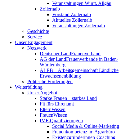
Veranstaltungen Württ. Allgäu
Zollernalb
Vorstand Zollernalb
Aktuelles Zollernalb
Veranstaltungen Zollernalb
Geschichte
Service
Unser Engagement
Netzwerk
Deutscher LandFrauenverband
AG der LandFrauenverbände in Baden-
Württemberg
ALEB – Arbeitsgemeinschaft Ländliche
Erwachsenenbildung
Politische Forderungen
Weiterbildung
Unser Angebot
Starke Frauen – starkes Land
Fit fürs Ehrenamt
ElternWissen
FrauenWissen
IMF-Qualifizierungen
Social Media & Online-Marketing
Frauenkompetenz im Agrarbüro
Existenzgründerinnen-Coaching