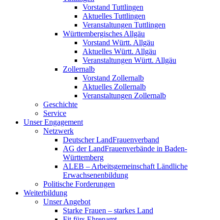
Vorstand Tuttlingen
Aktuelles Tuttlingen
Veranstaltungen Tuttlingen
Württembergisches Allgäu
Vorstand Württ. Allgäu
Aktuelles Württ. Allgäu
Veranstaltungen Württ. Allgäu
Zollernalb
Vorstand Zollernalb
Aktuelles Zollernalb
Veranstaltungen Zollernalb
Geschichte
Service
Unser Engagement
Netzwerk
Deutscher LandFrauenverband
AG der LandFrauenverbände in Baden-
Württemberg
ALEB – Arbeitsgemeinschaft Ländliche
Erwachsenenbildung
Politische Forderungen
Weiterbildung
Unser Angebot
Starke Frauen – starkes Land
Fit fürs Ehrenamt