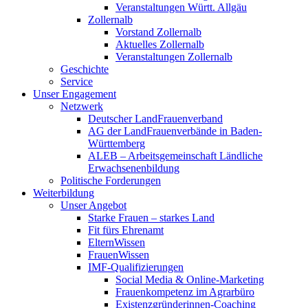
Veranstaltungen Württ. Allgäu
Zollernalb
Vorstand Zollernalb
Aktuelles Zollernalb
Veranstaltungen Zollernalb
Geschichte
Service
Unser Engagement
Netzwerk
Deutscher LandFrauenverband
AG der LandFrauenverbände in Baden-
Württemberg
ALEB – Arbeitsgemeinschaft Ländliche
Erwachsenenbildung
Politische Forderungen
Weiterbildung
Unser Angebot
Starke Frauen – starkes Land
Fit fürs Ehrenamt
ElternWissen
FrauenWissen
IMF-Qualifizierungen
Social Media & Online-Marketing
Frauenkompetenz im Agrarbüro
Existenzgründerinnen-Coaching