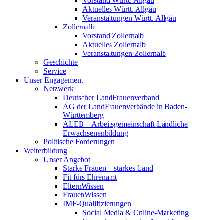
Vorstand Württ. Allgäu
Aktuelles Württ. Allgäu
Veranstaltungen Württ. Allgäu
Zollernalb
Vorstand Zollernalb
Aktuelles Zollernalb
Veranstaltungen Zollernalb
Geschichte
Service
Unser Engagement
Netzwerk
Deutscher LandFrauenverband
AG der LandFrauenverbände in Baden-
Württemberg
ALEB – Arbeitsgemeinschaft Ländliche
Erwachsenenbildung
Politische Forderungen
Weiterbildung
Unser Angebot
Starke Frauen – starkes Land
Fit fürs Ehrenamt
ElternWissen
FrauenWissen
IMF-Qualifizierungen
Social Media & Online-Marketing