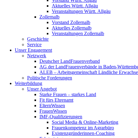
Vorstand Württ. Allgäu
Aktuelles Württ. Allgäu
Veranstaltungen Württ. Allgäu
Zollernalb
Vorstand Zollernalb
Aktuelles Zollernalb
Veranstaltungen Zollernalb
Geschichte
Service
Unser Engagement
Netzwerk
Deutscher LandFrauenverband
AG der LandFrauenverbände in Baden-Württemb
ALEB – Arbeitsgemeinschaft Ländliche Erwachse
Politische Forderungen
Weiterbildung
Unser Angebot
Starke Frauen – starkes Land
Fit fürs Ehrenamt
ElternWissen
FrauenWissen
IMF-Qualifizierungen
Social Media & Online-Marketing
Frauenkompetenz im Agrarbüro
Existenzgründerinnen-Coaching