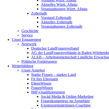
Vorstand Württ. Allgäu
Aktuelles Württ. Allgäu
Veranstaltungen Württ. Allgäu
Zollernalb
Vorstand Zollernalb
Aktuelles Zollernalb
Veranstaltungen Zollernalb
Geschichte
Service
Unser Engagement
Netzwerk
Deutscher LandFrauenverband
AG der LandFrauenverbände in Baden-Württemb
ALEB – Arbeitsgemeinschaft Ländliche Erwachse
Politische Forderungen
Weiterbildung
Unser Angebot
Starke Frauen – starkes Land
Fit fürs Ehrenamt
ElternWissen
FrauenWissen
IMF-Qualifizierungen
Social Media & Online-Marketing
Frauenkompetenz im Agrarbüro
Existenzgründerinnen-Coaching