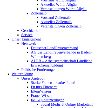
Vorstand Württ. Allgäu
Aktuelles Württ. Allgäu
Veranstaltungen Württ. Allgäu
Zollernalb
Vorstand Zollernalb
Aktuelles Zollernalb
Veranstaltungen Zollernalb
Geschichte
Service
Unser Engagement
Netzwerk
Deutscher LandFrauenverband
AG der LandFrauenverbände in Baden-
Württemberg
ALEB – Arbeitsgemeinschaft Ländliche
Erwachsenenbildung
Politische Forderungen
Weiterbildung
Unser Angebot
Starke Frauen – starkes Land
Fit fürs Ehrenamt
ElternWissen
FrauenWissen
IMF-Qualifizierungen
Social Media & Online-Marketing