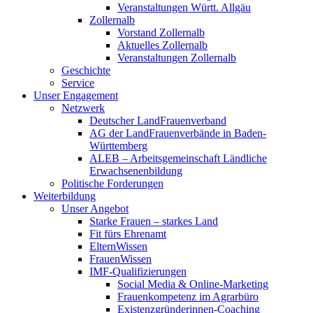
Veranstaltungen Württ. Allgäu
Zollernalb
Vorstand Zollernalb
Aktuelles Zollernalb
Veranstaltungen Zollernalb
Geschichte
Service
Unser Engagement
Netzwerk
Deutscher LandFrauenverband
AG der LandFrauenverbände in Baden-
Württemberg
ALEB – Arbeitsgemeinschaft Ländliche
Erwachsenenbildung
Politische Forderungen
Weiterbildung
Unser Angebot
Starke Frauen – starkes Land
Fit fürs Ehrenamt
ElternWissen
FrauenWissen
IMF-Qualifizierungen
Social Media & Online-Marketing
Frauenkompetenz im Agrarbüro
Existenzgründerinnen-Coaching