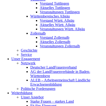
Vorstand Tuttlingen
Aktuelles Tuttlingen
Veranstaltungen Tuttlingen
Württembergisches Allgäu
Vorstand Württ. Allgäu
Aktuelles Württ. Allgäu
Veranstaltungen Württ. Allgäu
Zollernalb
Vorstand Zollernalb
Aktuelles Zollernalb
Veranstaltungen Zollernalb
Geschichte
Service
Unser Engagement
Netzwerk
Deutscher LandFrauenverband
AG der LandFrauenverbände in Baden-
Württemberg
ALEB – Arbeitsgemeinschaft Ländliche
Erwachsenenbildung
Politische Forderungen
Weiterbildung
Unser Angebot
Starke Frauen – starkes Land
Fit fürs Ehrenamt