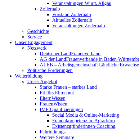
Veranstaltungen Württ. Allgäu
Zollernalb
Vorstand Zollernalb
Aktuelles Zollernalb
Veranstaltungen Zollernalb
Geschichte
Service
Unser Engagement
Netzwerk
Deutscher LandFrauenverband
AG der LandFrauenverbände in Baden-Württemb
ALEB – Arbeitsgemeinschaft Ländliche Erwachse
Politische Forderungen
Weiterbildung
Unser Angebot
Starke Frauen – starkes Land
Fit fürs Ehrenamt
ElternWissen
FrauenWissen
IMF-Qualifizierungen
Social Media & Online-Marketing
Frauenkompetenz im Agrarbüro
Existenzgründerinnen-Coaching
Fahrtrainings
Weitere Seminare