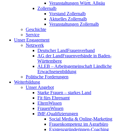
Veranstaltungen Württ. Allgäu
Zollernalb
Vorstand Zollernalb
Aktuelles Zollernalb
Veranstaltungen Zollernalb
Geschichte
Service
Unser Engagement
Netzwerk
Deutscher LandFrauenverband
AG der LandFrauenverbände in Baden-
Württemberg
ALEB – Arbeitsgemeinschaft Ländliche
Erwachsenenbildung
Politische Forderungen
Weiterbildung
Unser Angebot
Starke Frauen – starkes Land
Fit fürs Ehrenamt
ElternWissen
FrauenWissen
IMF-Qualifizierungen
Social Media & Online-Marketing
Frauenkompetenz im Agrarbüro
Existenzgründerinnen-Coaching