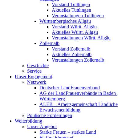
Vorstand Tuttlingen
Aktuelles Tuttlingen
Veranstaltungen Tuttlingen
Württembergisches Allgäu
Vorstand Württ. Allgäu
Aktuelles Württ. Allgäu
Veranstaltungen Württ. Allgäu
Zollernalb
Vorstand Zollernalb
Aktuelles Zollernalb
Veranstaltungen Zollernalb
Geschichte
Service
Unser Engagement
Netzwerk
Deutscher LandFrauenverband
AG der LandFrauenverbände in Baden-
Württemberg
ALEB – Arbeitsgemeinschaft Ländliche
Erwachsenenbildung
Politische Forderungen
Weiterbildung
Unser Angebot
Starke Frauen – starkes Land
Fit fürs Ehrenamt