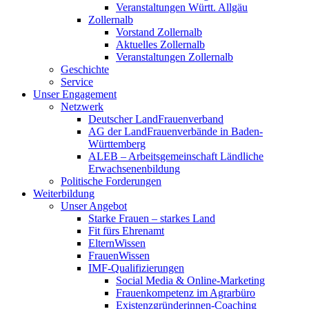
Veranstaltungen Württ. Allgäu
Zollernalb
Vorstand Zollernalb
Aktuelles Zollernalb
Veranstaltungen Zollernalb
Geschichte
Service
Unser Engagement
Netzwerk
Deutscher LandFrauenverband
AG der LandFrauenverbände in Baden-
Württemberg
ALEB – Arbeitsgemeinschaft Ländliche
Erwachsenenbildung
Politische Forderungen
Weiterbildung
Unser Angebot
Starke Frauen – starkes Land
Fit fürs Ehrenamt
ElternWissen
FrauenWissen
IMF-Qualifizierungen
Social Media & Online-Marketing
Frauenkompetenz im Agrarbüro
Existenzgründerinnen-Coaching