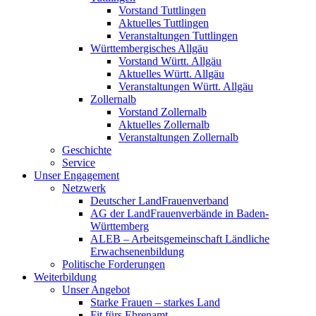
Vorstand Tuttlingen
Aktuelles Tuttlingen
Veranstaltungen Tuttlingen
Württembergisches Allgäu
Vorstand Württ. Allgäu
Aktuelles Württ. Allgäu
Veranstaltungen Württ. Allgäu
Zollernalb
Vorstand Zollernalb
Aktuelles Zollernalb
Veranstaltungen Zollernalb
Geschichte
Service
Unser Engagement
Netzwerk
Deutscher LandFrauenverband
AG der LandFrauenverbände in Baden-
Württemberg
ALEB – Arbeitsgemeinschaft Ländliche
Erwachsenenbildung
Politische Forderungen
Weiterbildung
Unser Angebot
Starke Frauen – starkes Land
Fit fürs Ehrenamt